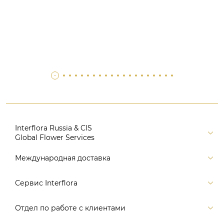
Interflora Russia & CIS
Global Flower Services
Версия для печати
Международная доставка
Контакты
Россия
Сервис Interflora
Поиск
Балтия и страны СНГ
Карта портала
Заказ и оплата
Отдел по работе с клиентами
Европа
Помощь
Доставка