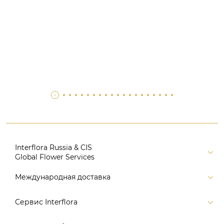
Interflora Russia & CIS
Global Flower Services
Версия для печати
Международная доставка
Контакты
Россия
Сервис Interflora
Поиск
Балтия и страны СНГ
Карта портала