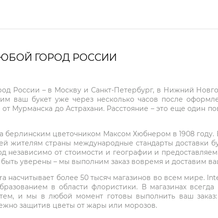
ЛЮБОЙ ГОРОД РОССИИ
город России – в Москву и Санкт-Петербург, в Нижний Нов
чим ваш букет уже через несколько часов после оформ
 от Мурманска до Астрахани. Расстояние – это еще один по
на берлинским цветочником Максом Хюбнером в 1908 году. В 
ей жителям страны международные стандарты доставки бук
од независимо от стоимости и географии и предоставляем
е быть уверены – мы выполним заказ вовремя и доставим в
ra насчитывает более 50 тысяч магазинов во всем мире. Inte
бразованием в области флористики. В магазинах всегда
нтем, и мы в любой момент готовы выполнить ваш заказ
режно защитив цветы от жары или морозов.