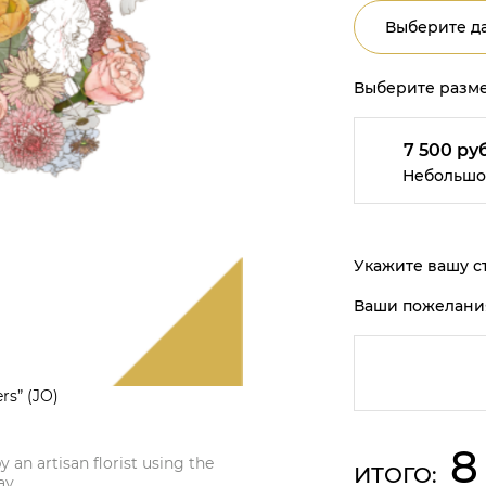
Выберите да
Выберите разме
7 500 руб
Небольшо
Укажите вашу ст
Ваши пожелани
rs” (JO)
8
 an artisan florist using the
ИТОГО:
ay.