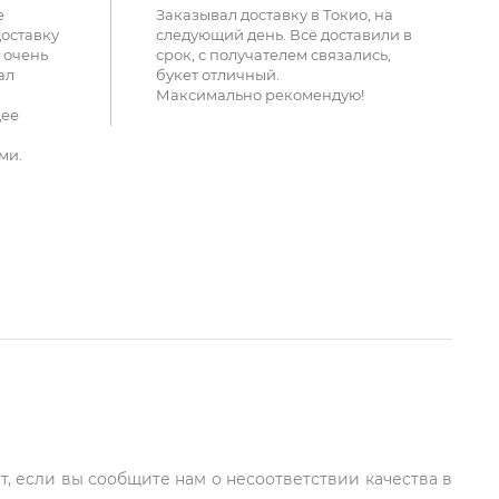
е
Заказывал доставку в Токио, на
доставку
следующий день. Всё доставили в
 очень
срок, с получателем связались,
ал
букет отличный.
Максимально рекомендую!
щее
ми.
т, если вы сообщите нам о несоответствии качества в