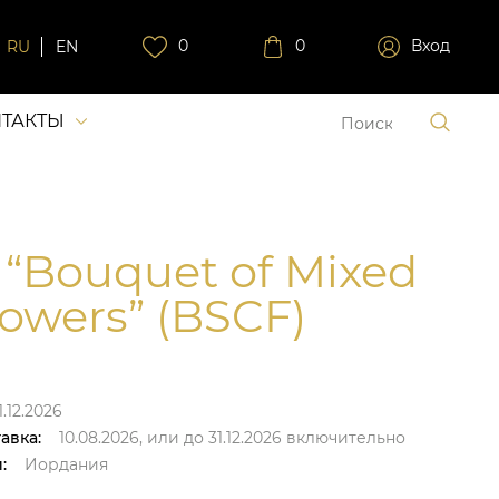
0
0
Вход
RU
EN
ТАКТЫ
 “Bouquet of Mixed
lowers” (BSCF)
.12.2026
авка:
10.08.2026,
или до
31.12.2026
включительно
:
Иордания