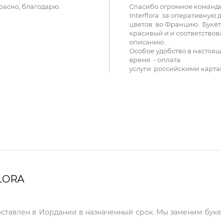
расно, благодарю.
Спасибо огромное команд
Interflora за оперативную 
цветов во Францию. Букет
красивый и и соответствов
описанию.
Особое удобство в настоя
время - оплата
услуги российскими карта
LORA
оставлен в Иордании в назначенный срок. Мы заменим буке