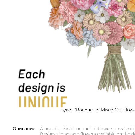
Букет “Bouquet of Mixed Cut Flowe
Описание:
A one-of-a-kind bouquet of flowers, created by
freshest, in-season flowers available on the d