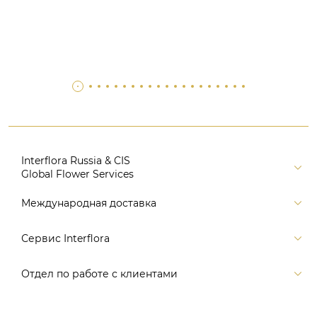
Interflora Russia & CIS
Global Flower Services
Версия для печати
Международная доставка
Контакты
Россия
Сервис Interflora
Поиск
Балтия и страны СНГ
Карта портала
Заказ и оплата
Отдел по работе с клиентами
Европа
Помощь
Доставка
Америка
Связаться с нами, заказать звонок
Цветы и подарки