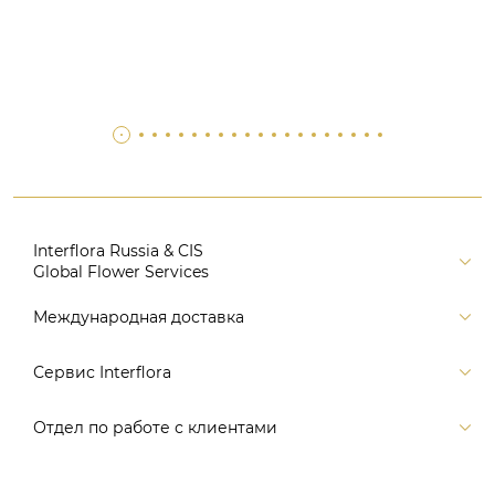
Interflora Russia & CIS
Global Flower Services
Версия для печати
Международная доставка
Контакты
Россия
Сервис Interflora
Поиск
Балтия и страны СНГ
Карта портала
Заказ и оплата
Отдел по работе с клиентами
Европа
Помощь
Доставка
Америка
Связаться с нами, заказать звонок
Цветы и подарки