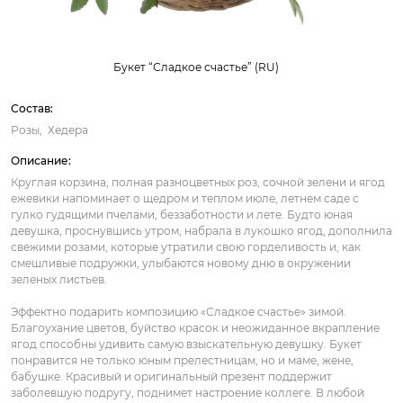
Букет “Сладкое счастье” (RU)
Состав:
Розы
Хедера
Описание:
Круглая корзина, полная разноцветных роз, сочной зелени и ягод
ежевики напоминает о щедром и теплом июле, летнем саде с
гулко гудящими пчелами, беззаботности и лете. Будто юная
девушка, проснувшись утром, набрала в лукошко ягод, дополнила
свежими розами, которые утратили свою горделивость и, как
смешливые подружки, улыбаются новому дню в окружении
зеленых листьев.
Эффектно подарить композицию «Сладкое счастье» зимой.
Благоухание цветов, буйство красок и неожиданное вкрапление
ягод способны удивить самую взыскательную девушку. Букет
понравится не только юным прелестницам, но и маме, жене,
бабушке. Красивый и оригинальный презент поддержит
заболевшую подругу, поднимет настроение коллеге. В любой