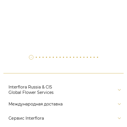
Interflora Russia & CIS
Global Flower Services
Версия для печати
Международная доставка
Контакты
Россия
Сервис Interflora
Поиск
Балтия и страны СНГ