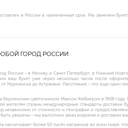
доставлен в России в назначенный срок. Мы заменим букет
ЛЮБОЙ ГОРОД РОССИИ
город России – в Москву и Санкт-Петербург, в Нижний Нов
чим ваш букет уже через несколько часов после оформ
 от Мурманска до Астрахани. Расстояние – это еще один по
на берлинским цветочником Максом Хюбнером в 1908 году. В 
ей жителям страны международные стандарты доставки бук
од независимо от стоимости и географии и предоставляем
е быть уверены – мы выполним заказ вовремя и доставим в
ra насчитывает более 50 тысяч магазинов во всем мире. Inte