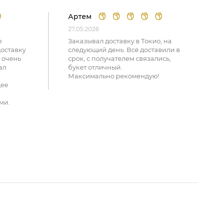
Артем
27.05.2026
е
Заказывал доставку в Токио, на
доставку
следующий день. Всё доставили в
 очень
срок, с получателем связались,
ал
букет отличный.
Максимально рекомендую!
щее
ми.