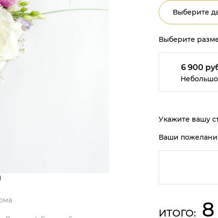
Выберите да
Выберите разме
6 900 руб
Небольшо
Укажите вашу ст
Ваши пожелани
)
ома
8
ИТОГО: