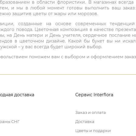
бразованием в области флористики. В магазинах всегда
нтем, и мы в любой момент готовы выполнить ваш заказ
режно защитив цветы от жары или морозов.
мпозиции, созданные на основе современных тенденц
ждого повода. Цветочная композиция в качестве презен
ны, на День матери и День учителя, сердечное послание н
ндов в цветочном дизайне. Какой бы букет вы ни иска
ужской – у вас всегда будет широкий выбор.
 удовольствием поможем вам с выбором и оформлением заказ
одная доставка
Сервис Interflora
Заказ и оплата
траны СНГ
Доставка
Цветы и подарки