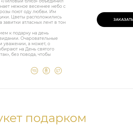
т «Лиловый блюз» объединил
инает нежное весеннее небо с
розы поют оду любви. Им
дики. Цветы расположились
ЗАКАЗАТ
а завитки атласных лент в тон
ем к подарку на день
свидании. Очаровательные
 уважении, а может, о
бирают на День святого
ак», без повода, чтобы
укет подарком