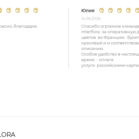
Юлия
14.06.2026
расно, благодарю.
Спасибо огромное команд
Interflora за оперативную 
цветов во Францию. Букет
красивый и и соответствов
описанию.
Особое удобство в настоя
время - оплата
услуги российскими карта
LORA