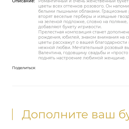
Описание:
Романтичный и очень женственный буке
цветы всех оттенков розового. Он напом
белыми пышными облаками. Грациозные 
вторят веселые герберы и изящные гвоз
на зеленой подложке, словно на полянке, 
добавляют букету игривости.
Прелестная композиция станет дополнени
рождения, юбилей, знаком внимания на 
цветы расскажут о вашей благодарности и
нежной любви. Мечтательный розовый вы
Валентина, годовщину свадьбы и «просто т
поднять настроение любимой женщине.
Поделиться:
Дополните ваш б