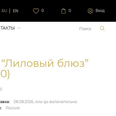
0
0
Вход
RU
EN
ТАКТЫ
 “Лиловый блюз”
0)
0
авка:
08.08.2026,
или до
включительно
:
Россия