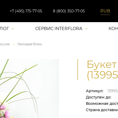
+7 (495) 175-77-05
8 (800) 350-77-05
АЛОГ
СЕРВИС INTERFLORA
КОН
оссия
Лиловый блюз
Букет
(13995
Артикул:
13995
Доступен до:
Возможная дост
Страна доставки