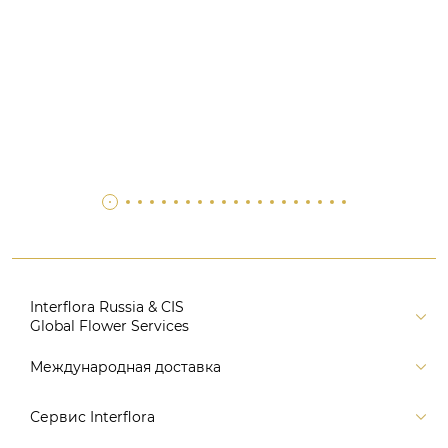
Interflora Russia & CIS
Global Flower Services
Версия для печати
Международная доставка
Контакты
Россия
Сервис Interflora
Поиск
Балтия и страны СНГ