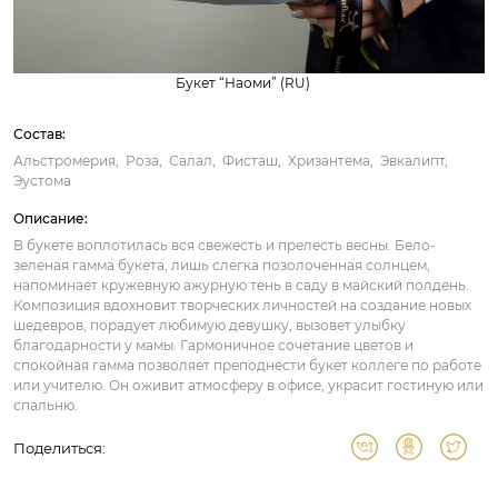
Букет “Наоми” (RU)
Состав:
Альстромерия
Роза
Салал
Фисташ
Хризантема
Эвкалипт
Эустома
Описание:
В букете воплотилась вся свежесть и прелесть весны. Бело-
зеленая гамма букета, лишь слегка позолоченная солнцем,
напоминает кружевную ажурную тень в саду в майский полдень.
Композиция вдохновит творческих личностей на создание новых
шедевров, порадует любимую девушку, вызовет улыбку
благодарности у мамы. Гармоничное сочетание цветов и
спокойная гамма позволяет преподнести букет коллеге по работе
или учителю. Он оживит атмосферу в офисе, украсит гостиную или
спальню.
Поделиться: