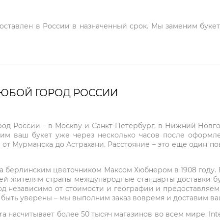
доставлен в России в назначенный срок. Мы заменим букет
ЛЮБОЙ ГОРОД РОССИИ
город России – в Москву и Санкт-Петербург, в Нижний Нов
чим ваш букет уже через несколько часов после оформ
 от Мурманска до Астрахани. Расстояние – это еще один по
на берлинским цветочником Максом Хюбнером в 1908 году. В 
ей жителям страны международные стандарты доставки бук
од независимо от стоимости и географии и предоставляем
е быть уверены – мы выполним заказ вовремя и доставим в
ra насчитывает более 50 тысяч магазинов во всем мире. Inte