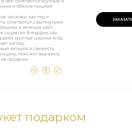
 В нем сочетаются крупные и
рикума и обилие пышной
ые несхожи, как лед и
ЗАКАЗАТ
ты сочетаются с вытянутыми
дящими в зеленый цвет,
е соцветия бовардии, как
е рдеют круглые шарики ягод.
ает взгляд.
овый ветерок и свежесть
енщину, поможет выразить
 на праздник.
укет подарком