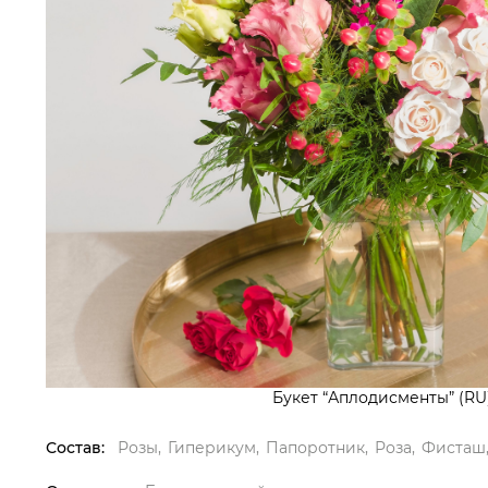
Букет “Аплодисменты” (RU
Состав:
Розы
Гиперикум
Папоротник
Роза
Фисташ