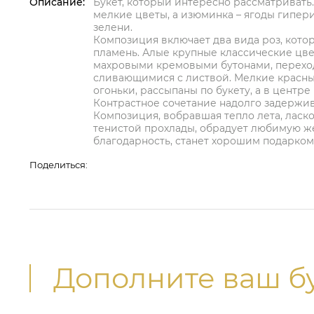
Описание:
Букет, который интересно рассматривать.
мелкие цветы, а изюминка – ягоды гипе
зелени.
Композиция включает два вида роз, котор
пламень. Алые крупные классические цве
махровыми кремовыми бутонами, перехо
сливающимися с листвой. Мелкие красны
огоньки, рассыпаны по букету, а в центр
Контрастное сочетание надолго задержив
Композиция, вобравшая тепло лета, ласк
тенистой прохлады, обрадует любимую ж
благодарность, станет хорошим подарком
Поделиться:
Дополните ваш б