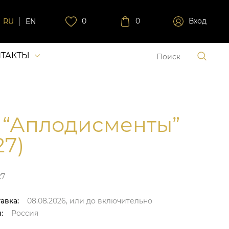
0
0
Вход
RU
EN
ТАКТЫ
 “Аплодисменты”
27)
27
авка:
08.08.2026,
или до
включительно
:
Россия