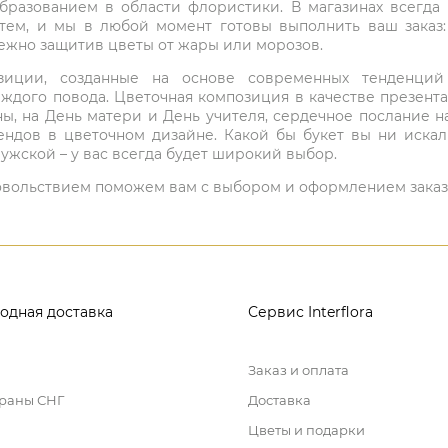
бразованием в области флористики. В магазинах всегда
нтем, и мы в любой момент готовы выполнить ваш заказ
режно защитив цветы от жары или морозов.
мпозиции, созданные на основе современных тенденц
ждого повода. Цветочная композиция в качестве презен
ны, на День матери и День учителя, сердечное послание н
ндов в цветочном дизайне. Какой бы букет вы ни иска
ужской – у вас всегда будет широкий выбор.
 удовольствием поможем вам с выбором и оформлением заказ
одная доставка
Сервис Interflora
Заказ и оплата
траны СНГ
Доставка
Цветы и подарки