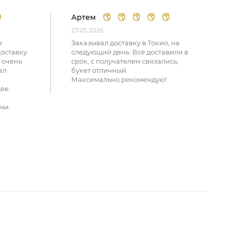
Артем
27.05.2026
е
Заказывал доставку в Токио, на
доставку
следующий день. Всё доставили в
 очень
срок, с получателем связались,
ал
букет отличный.
Максимально рекомендую!
щее
ми.