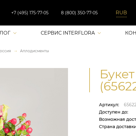
+7 (495) 175-77-05
8 (800) 350-77-05
АЛОГ
СЕРВИС INTERFLORA
КОН
оссия
Аплодисменты
Букет
(6562
Артикул:
6562
Доступен до:
Возможная дост
Страна доставки