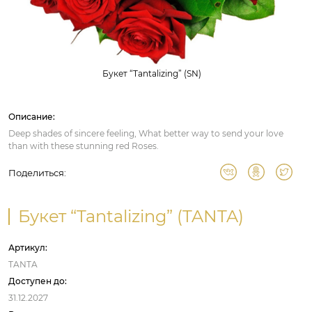
Букет “Tantalizing” (SN)
Описание:
Deep shades of sincere feeling, What better way to send your love
than with these stunning red Roses.
Поделиться:
Букет “Tantalizing” (TANTA)
Артикул:
TANTA
Доступен до:
31.12.2027