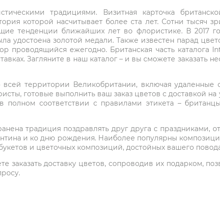
стическими традициями. Визитная карточка британско
ория которой насчитывает более ста лет. Сотни тысяч з
щие тенденции ближайших лет во флористике. В 2017 г
 была удостоена золотой медали. Также известен парад цве
пор проводящийся ежегодно. Британская часть каталога In
тавках. Загляните в наш каталог – и вы сможете заказать 
о всей территории Великобритании, включая удаленные о
исты, готовые выполнить ваш заказ цветов с доставкой на 
в полном соответствии с правилами этикета – британц
нена традиция поздравлять друг друга с праздниками, от
ентина и ко дню рождения. Наиболее популярны композиции 
букетов и цветочных композиций, достойных вашего повода
 заказать доставку цветов, сопроводив их подарком, позвон
просу.