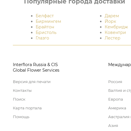
Популярные города доставки
Белфаст
Дарем
Бирмингем
Йорк
Брайтон
Кембридж
Бристоль
Ковентри
Глазго
Лестер
Interflora Russia & CIS
Междунар
Global Flower Services
Версия для печати
Россия
Контакты
Балтия и с
Поиск
Европа
Карта портала
Америка
Помощь
Австралия
Азия