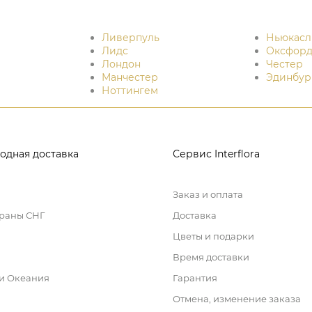
Ливерпуль
Ньюкасл
Лидс
Оксфор
Лондон
Честер
Манчестер
Эдинбур
Ноттингем
одная доставка
Сервис Interflora
Заказ и оплата
траны СНГ
Доставка
Цветы и подарки
Время доставки
 и Океания
Гарантия
Отмена, изменение заказа