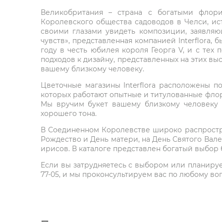
Великобритания – страна с богатыми флори
Королевского общества садоводов в Челси, ист
своими глазами увидеть композиции, заявляю
чувств», представленная компанией Interflora,
году в честь юбилея короля Георга V, и с тех 
подходов к дизайну, представленных на этих выс
вашему близкому человеку.
Цветочные магазины Interflora расположены п
которых работают опытные и титулованные флор
Мы вручим букет вашему близкому человеку 
хорошего тона.
В Соединенном Королевстве широко распростра
Рождество и День матери, на День Святого Вал
ирисов. В каталоге представлен богатый выбор 
Если вы затрудняетесь с выбором или планируете
77-05, и мы проконсультируем вас по любому во