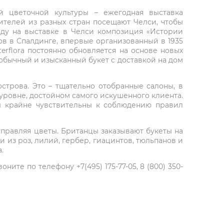
й цветочной культуры – ежегодная выставка
рителей из разных стран посещают Челси, чтобы
оду на выставке в Челси композиция «Истории
тов в Спалдинге, впервые организованный в 1935
terflora постоянно обновляется на основе новых
необычный и изысканный букет с доставкой на дом
строва. Это – тщательно отобранные салоны, в
уровне, достойном самого искушенного клиента.
ы крайне чувствительны к соблюдению правил
правляя цветы. Британцы заказывают букеты на
из роз, лилий, гербер, гиацинтов, тюльпанов и
.
ите по телефону +7(495) 175-77-05, 8 (800) 350-