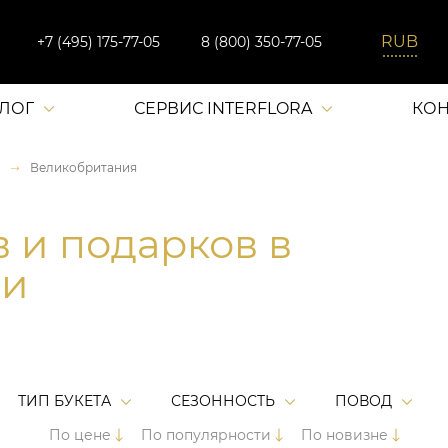
+7 (495) 175-77-05
8 (800) 350-77-05
АЛОГ
СЕРВИС INTERFLORA
КОН
Великобритания
в и подарков в
ии
ТИП БУКЕТА
СЕЗОННОСТЬ
ПОВОД
По цене
По популярности
По новизне