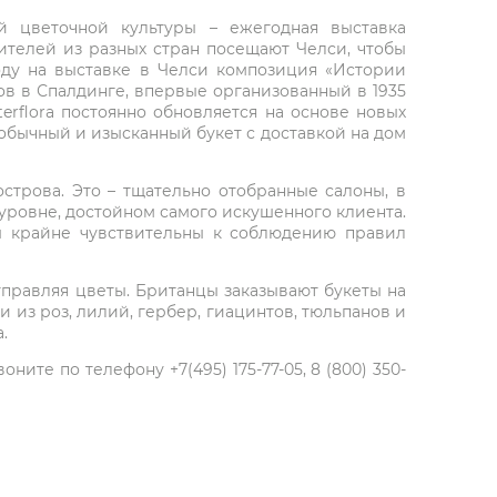
й цветочной культуры – ежегодная выставка
рителей из разных стран посещают Челси, чтобы
оду на выставке в Челси композиция «Истории
тов в Спалдинге, впервые организованный в 1935
terflora постоянно обновляется на основе новых
необычный и изысканный букет с доставкой на дом
строва. Это – тщательно отобранные салоны, в
уровне, достойном самого искушенного клиента.
ы крайне чувствительны к соблюдению правил
правляя цветы. Британцы заказывают букеты на
из роз, лилий, гербер, гиацинтов, тюльпанов и
.
ите по телефону +7(495) 175-77-05, 8 (800) 350-