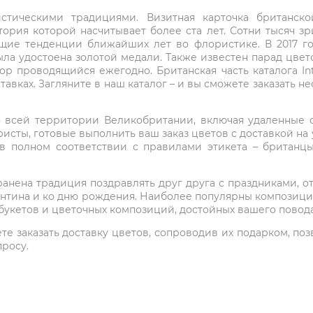
стическими традициями. Визитная карточка британско
ория которой насчитывает более ста лет. Сотни тысяч з
щие тенденции ближайших лет во флористике. В 2017 г
 была удостоена золотой медали. Также известен парад цве
пор проводящийся ежегодно. Британская часть каталога In
тавках. Загляните в наш каталог – и вы сможете заказать 
о всей территории Великобритании, включая удаленные о
исты, готовые выполнить ваш заказ цветов с доставкой на 
в полном соответствии с правилами этикета – британц
нена традиция поздравлять друг друга с праздниками, от
ентина и ко дню рождения. Наиболее популярны композиции 
букетов и цветочных композиций, достойных вашего повода
 заказать доставку цветов, сопроводив их подарком, позвон
просу.