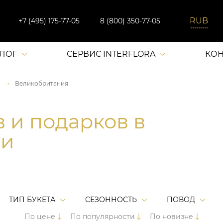
+7 (495) 175-77-05
8 (800) 350-77-05
АЛОГ
СЕРВИС INTERFLORA
КОН
Великобритания
в и подарков в
ии
ТИП БУКЕТА
СЕЗОННОСТЬ
ПОВОД
По цене
По популярности
По новизне