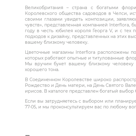
Великобритания – страна с богатыми флори
Королевского общества садоводов в Челси, ист
своими глазами увидеть композиции, заявляю
чувств», представленная компанией Interflora,
году в честь юбилея короля Георга V, и с тех 
подходов к дизайну, представленных на этих выс
вашему близкому человеку.
Цветочные магазины Interflora расположены п
которых работают опытные и титулованные флор
Мы вручим букет вашему близкому человеку 
хорошего тона.
В Соединенном Королевстве широко распростра
Рождество и День матери, на День Святого Вал
ирисов. В каталоге представлен богатый выбор 
Если вы затрудняетесь с выбором или планируете
77-05, и мы проконсультируем вас по любому во