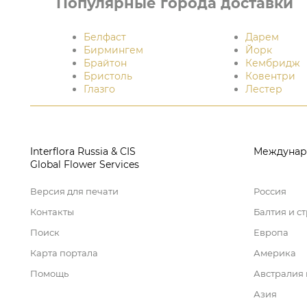
Популярные города доставки
Белфаст
Дарем
Бирмингем
Йорк
Брайтон
Кембридж
Бристоль
Ковентри
Глазго
Лестер
Interflora Russia & CIS
Междунар
Global Flower Services
Версия для печати
Россия
Контакты
Балтия и с
Поиск
Европа
Карта портала
Америка
Помощь
Австралия
Азия