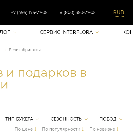
+7 (495) 175-77-05
8 (800) 350-77-05
АЛОГ
СЕРВИС INTERFLORA
КОН
Великобритания
в и подарков в
ии
ТИП БУКЕТА
СЕЗОННОСТЬ
ПОВОД
По цене
По популярности
По новизне