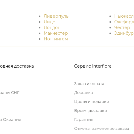
Ливерпуль
Ньюкасл
Лидс
Оксфор
Лондон
Честер
Манчестер
Эдинбур
Ноттингем
одная доставка
Сервис Interflora
Заказ и оплата
траны СНГ
Доставка
Цветы и подарки
Время доставки
 и Океания
Гарантия
Отмена, изменение заказа