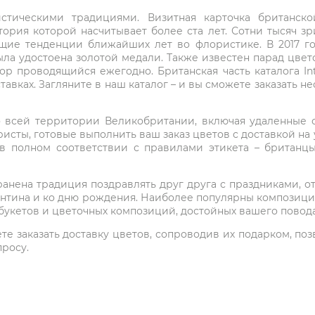
стическими традициями. Визитная карточка британско
ория которой насчитывает более ста лет. Сотни тысяч з
щие тенденции ближайших лет во флористике. В 2017 г
 была удостоена золотой медали. Также известен парад цве
пор проводящийся ежегодно. Британская часть каталога In
тавках. Загляните в наш каталог – и вы сможете заказать 
о всей территории Великобритании, включая удаленные о
исты, готовые выполнить ваш заказ цветов с доставкой на 
в полном соответствии с правилами этикета – британц
нена традиция поздравлять друг друга с праздниками, от
ентина и ко дню рождения. Наиболее популярны композиции 
букетов и цветочных композиций, достойных вашего повода
 заказать доставку цветов, сопроводив их подарком, позвон
просу.