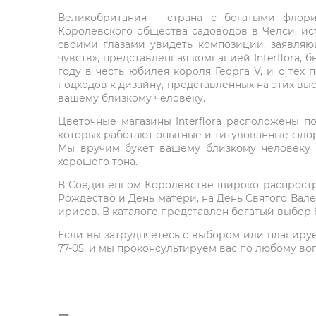
Великобритания – страна с богатыми флори
Королевского общества садоводов в Челси, ист
своими глазами увидеть композиции, заявляю
чувств», представленная компанией Interflora,
году в честь юбилея короля Георга V, и с тех 
подходов к дизайну, представленных на этих выс
вашему близкому человеку.
Цветочные магазины Interflora расположены п
которых работают опытные и титулованные флор
Мы вручим букет вашему близкому человеку 
хорошего тона.
В Соединенном Королевстве широко распростра
Рождество и День матери, на День Святого Вал
ирисов. В каталоге представлен богатый выбор 
Если вы затрудняетесь с выбором или планируете
77-05, и мы проконсультируем вас по любому во