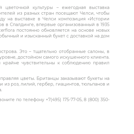
й цветочной культуры – ежегодная выставка
рителей из разных стран посещают Челси, чтобы
оду на выставке в Челси композиция «Истории
тов в Спалдинге, впервые организованный в 1935
terflora постоянно обновляется на основе новых
необычный и изысканный букет с доставкой на дом
строва. Это – тщательно отобранные салоны, в
уровне, достойном самого искушенного клиента.
ы крайне чувствительны к соблюдению правил
правляя цветы. Британцы заказывают букеты на
из роз, лилий, гербер, гиацинтов, тюльпанов и
.
ите по телефону +7(495) 175-77-05, 8 (800) 350-