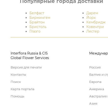
Популярные города доставки
Белфаст
Дарем
Бирмингем
Йорк
Брайтон
Кембридж
Бристоль
Ковентри
Глазго
Лестер
Interflora Russia & CIS
Междунар
Global Flower Services
Версия для печати
Россия
Контакты
Балтия и с
Поиск
Европа
Карта портала
Америка
Помощь
Австралия
Азия