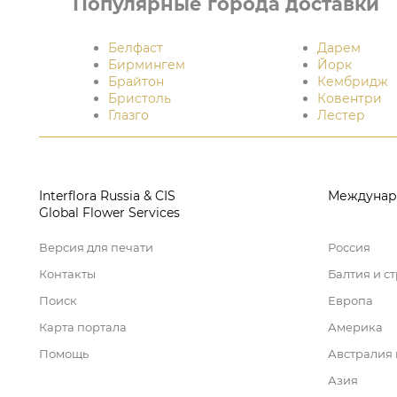
Популярные города доставки
Белфаст
Дарем
Бирмингем
Йорк
Брайтон
Кембридж
Бристоль
Ковентри
Глазго
Лестер
Interflora Russia & CIS
Междунар
Global Flower Services
Версия для печати
Россия
Контакты
Балтия и с
Поиск
Европа
Карта портала
Америка
Помощь
Австралия
Азия