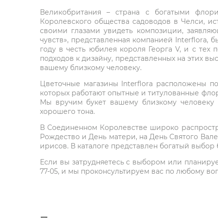
Великобритания – страна с богатыми флори
Королевского общества садоводов в Челси, ист
своими глазами увидеть композиции, заявляю
чувств», представленная компанией Interflora,
году в честь юбилея короля Георга V, и с тех 
подходов к дизайну, представленных на этих выс
вашему близкому человеку.
Цветочные магазины Interflora расположены п
которых работают опытные и титулованные флор
Мы вручим букет вашему близкому человеку 
хорошего тона.
В Соединенном Королевстве широко распростра
Рождество и День матери, на День Святого Вал
ирисов. В каталоге представлен богатый выбор 
Если вы затрудняетесь с выбором или планируете
77-05, и мы проконсультируем вас по любому во