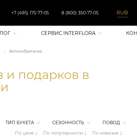
+7 (495) 175-77-05
8 (800) 350-77-05
АЛОГ
СЕРВИС INTERFLORA
КОН
Великобритания
в и подарков в
ии
ТИП БУКЕТА
СЕЗОННОСТЬ
ПОВОД
По цене
По популярности
По новизне