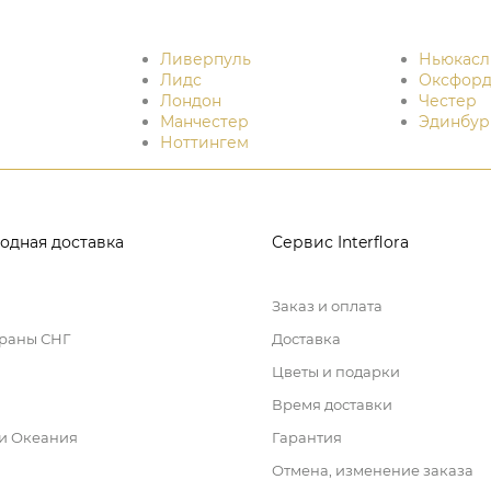
Ливерпуль
Ньюкасл
Лидс
Оксфор
Лондон
Честер
Манчестер
Эдинбур
Ноттингем
одная доставка
Сервис Interflora
Заказ и оплата
траны СНГ
Доставка
Цветы и подарки
Время доставки
 и Океания
Гарантия
Отмена, изменение заказа