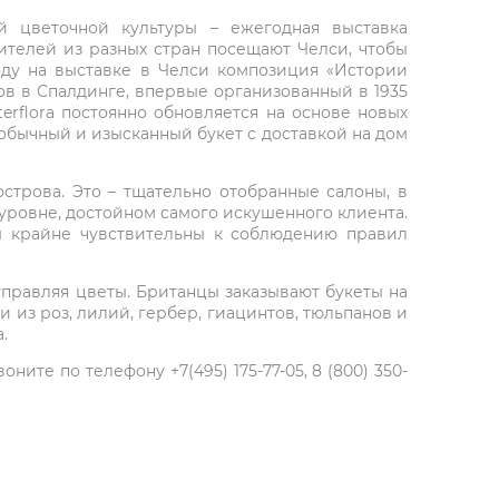
й цветочной культуры – ежегодная выставка
рителей из разных стран посещают Челси, чтобы
оду на выставке в Челси композиция «Истории
тов в Спалдинге, впервые организованный в 1935
terflora постоянно обновляется на основе новых
необычный и изысканный букет с доставкой на дом
строва. Это – тщательно отобранные салоны, в
уровне, достойном самого искушенного клиента.
ы крайне чувствительны к соблюдению правил
правляя цветы. Британцы заказывают букеты на
из роз, лилий, гербер, гиацинтов, тюльпанов и
.
ите по телефону +7(495) 175-77-05, 8 (800) 350-