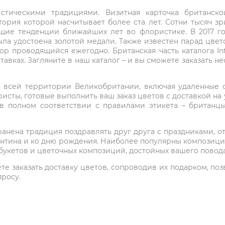
стическими традициями. Визитная карточка британско
ория которой насчитывает более ста лет. Сотни тысяч з
щие тенденции ближайших лет во флористике. В 2017 г
 была удостоена золотой медали. Также известен парад цве
пор проводящийся ежегодно. Британская часть каталога In
тавках. Загляните в наш каталог – и вы сможете заказать 
о всей территории Великобритании, включая удаленные о
исты, готовые выполнить ваш заказ цветов с доставкой на 
в полном соответствии с правилами этикета – британц
нена традиция поздравлять друг друга с праздниками, от
ентина и ко дню рождения. Наиболее популярны композиции 
букетов и цветочных композиций, достойных вашего повода
 заказать доставку цветов, сопроводив их подарком, позвон
просу.