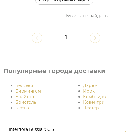
Фикус бенджамина Бафт
Букеты не найдены
1
Популярные города доставки
Белфаст
Дарем
Бирмингем
Йорк
Брайтон
Кембридж
Бристоль
Ковентри
Глазго
Лестер
Interflora Russia & CIS