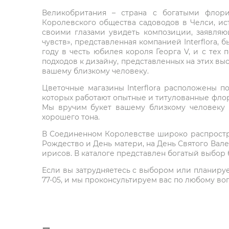
Великобритания – страна с богатыми флори
Королевского общества садоводов в Челси, ист
своими глазами увидеть композиции, заявляю
чувств», представленная компанией Interflora,
году в честь юбилея короля Георга V, и с тех 
подходов к дизайну, представленных на этих выс
вашему близкому человеку.
Цветочные магазины Interflora расположены п
которых работают опытные и титулованные флор
Мы вручим букет вашему близкому человеку 
хорошего тона.
В Соединенном Королевстве широко распростра
Рождество и День матери, на День Святого Вал
ирисов. В каталоге представлен богатый выбор 
Если вы затрудняетесь с выбором или планируете
77-05, и мы проконсультируем вас по любому во