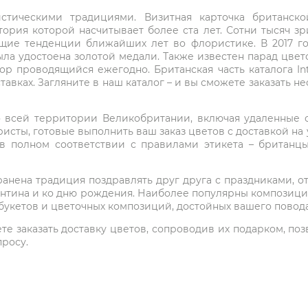
стическими традициями. Визитная карточка британско
ория которой насчитывает более ста лет. Сотни тысяч з
щие тенденции ближайших лет во флористике. В 2017 г
 была удостоена золотой медали. Также известен парад цве
пор проводящийся ежегодно. Британская часть каталога In
тавках. Загляните в наш каталог – и вы сможете заказать 
о всей территории Великобритании, включая удаленные о
исты, готовые выполнить ваш заказ цветов с доставкой на 
в полном соответствии с правилами этикета – британц
нена традиция поздравлять друг друга с праздниками, от
ентина и ко дню рождения. Наиболее популярны композиции 
букетов и цветочных композиций, достойных вашего повода
 заказать доставку цветов, сопроводив их подарком, позвон
просу.