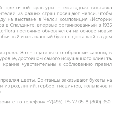
й цветочной культуры – ежегодная выставка
рителей из разных стран посещают Челси, чтобы
оду на выставке в Челси композиция «Истории
тов в Спалдинге, впервые организованный в 1935
terflora постоянно обновляется на основе новых
необычный и изысканный букет с доставкой на дом
строва. Это – тщательно отобранные салоны, в
уровне, достойном самого искушенного клиента.
ы крайне чувствительны к соблюдению правил
правляя цветы. Британцы заказывают букеты на
из роз, лилий, гербер, гиацинтов, тюльпанов и
.
ите по телефону +7(495) 175-77-05, 8 (800) 350-