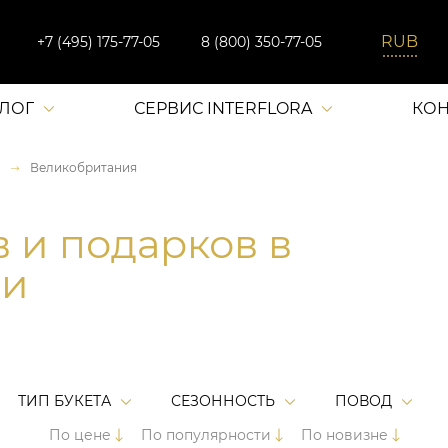
+7 (495) 175-77-05
8 (800) 350-77-05
АЛОГ
СЕРВИС INTERFLORA
КОН
Великобритания
в и подарков в
ии
ТИП БУКЕТА
СЕЗОННОСТЬ
ПОВОД
По цене
По популярности
По новизне