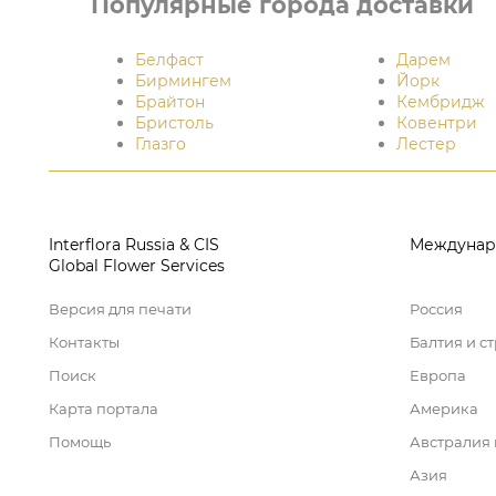
Популярные города доставки
Белфаст
Дарем
Бирмингем
Йорк
Брайтон
Кембридж
Бристоль
Ковентри
Глазго
Лестер
Interflora Russia & CIS
Междунар
Global Flower Services
Версия для печати
Россия
Контакты
Балтия и с
Поиск
Европа
Карта портала
Америка
Помощь
Австралия
Азия