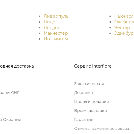
Ливерпуль
Ньюкасл
Лидс
Оксфор
Лондон
Честер
Манчестер
Эдинбур
Ноттингем
одная доставка
Сервис Interflora
Заказ и оплата
траны СНГ
Доставка
Цветы и подарки
Время доставки
 и Океания
Гарантия
Отмена, изменение заказа