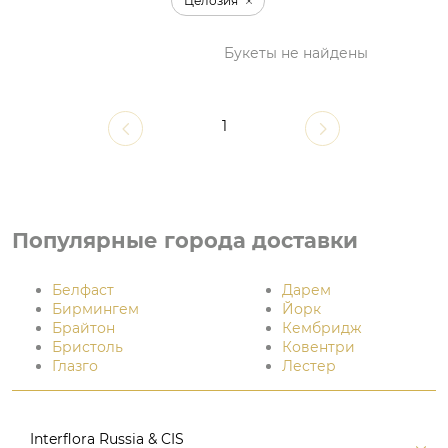
Целозия
Букеты не найдены
1
Популярные города доставки
Белфаст
Дарем
Бирмингем
Йорк
Брайтон
Кембридж
Бристоль
Ковентри
Глазго
Лестер
Interflora Russia & CIS