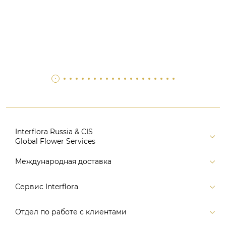
Interflora Russia & CIS
Global Flower Services
Версия для печати
Международная доставка
Контакты
Россия
Сервис Interflora
Поиск
Балтия и страны СНГ
Карта портала
Заказ и оплата
Отдел по работе с клиентами
Европа
Помощь
Доставка