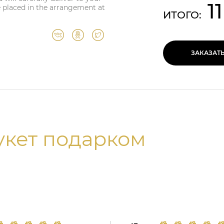
1
e placed in the arrangement at
ИТОГО:
ЗАКАЗАТ
укет подарком