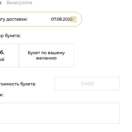
:
Венесуэлла
ту доставки:
р букета:
б.
Букет по вашему
желанию
ой
оимость букета:
я: