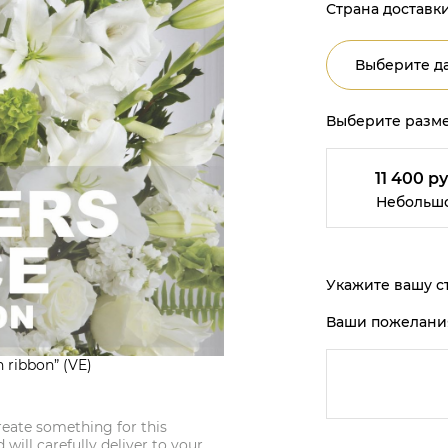
Страна доставки
Выберите да
Выберите разме
11 400 ру
Небольш
Укажите вашу ст
Ваши пожелани
 ribbon” (VE)
create something for this
will carefully deliver to your