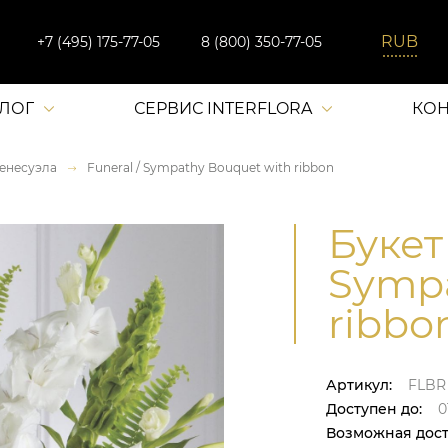
+7 (495) 175-77-05
8 (800) 350-77-05
АЛОГ
СЕРВИС INTERFLORA
КОН
енесуэла
Funeral / Sympathy Bouquet with ribbon
Букет 
Sympa
ribbo
Артикул:
FLBR
Доступен до:
0
Возможная дост