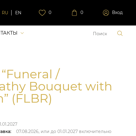
0
0
Вход
RU
EN
ТАКТЫ
“Funeral /
thy Bouquet with
n” (FLBR)
1.01.2027
авка:
07.08.2026,
или до
01.01.2027
включительно