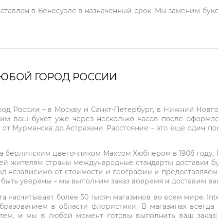
оставлен в Венесуэле в назначенный срок. Мы заменим буке
ЛЮБОЙ ГОРОД РОССИИ
город России – в Москву и Санкт-Петербург, в Нижний Нов
чим ваш букет уже через несколько часов после оформ
 от Мурманска до Астрахани. Расстояние – это еще один по
на берлинским цветочником Максом Хюбнером в 1908 году. В 
ей жителям страны международные стандарты доставки бук
од независимо от стоимости и географии и предоставляем
е быть уверены – мы выполним заказ вовремя и доставим в
ra насчитывает более 50 тысяч магазинов во всем мире. Inte
бразованием в области флористики. В магазинах всегда
нтем, и мы в любой момент готовы выполнить ваш заказ