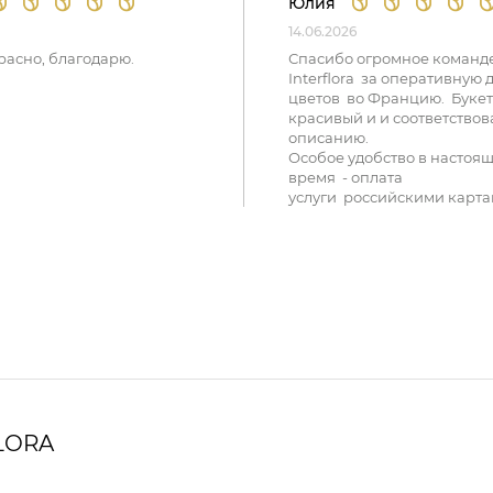
Юлия
14.06.2026
расно, благодарю.
Спасибо огромное команд
Interflora за оперативную 
цветов во Францию. Букет
красивый и и соответствов
описанию.
Особое удобство в настоя
время - оплата
услуги российскими карта
LORA