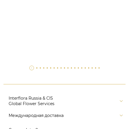
Interflora Russia & CIS
Global Flower Services
Версия для печати
Международная доставка
Контакты