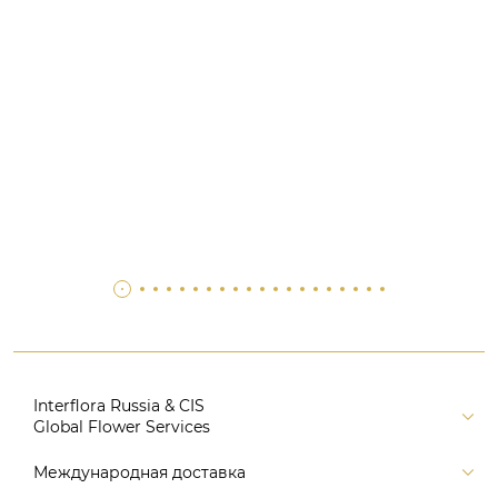
Interflora Russia & CIS
Global Flower Services
Версия для печати
Международная доставка