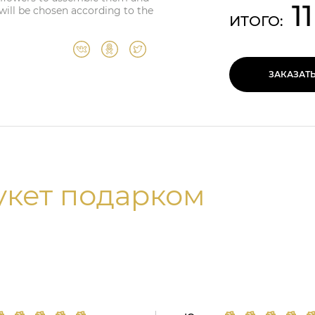
1
 will be chosen according to the
ИТОГО:
ЗАКАЗАТ
укет подарком