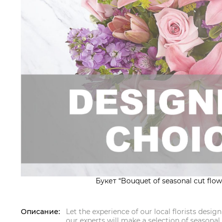
Букет “Bouquet of seasonal cut flow
Описание:
Let the experience of our local florists desi
our experts will make a selection of seasona