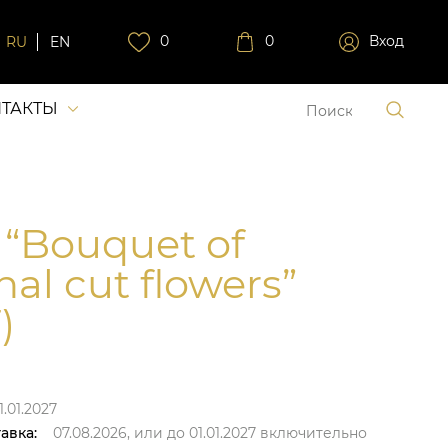
0
0
Вход
RU
EN
ТАКТЫ
 “Bouquet of
al cut flowers”
)
1.01.2027
авка:
07.08.2026,
или до
01.01.2027
включительно