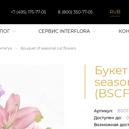
+7 (495) 175-77-05
8 (800) 350-77-05
АЛОГ
СЕРВИС INTERFLORA
КОН
нтигуа
Bouquet of seasonal cut flowers
Букет
season
(BSCF
Артикул:
BSCF
Доступен до:
0
Возможная дост