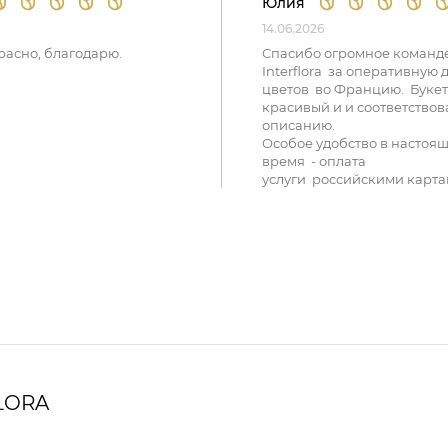
Юлия
14.06.2026
расно, благодарю.
Спасибо огромное команд
Interflora за оперативную 
цветов во Францию. Букет
красивый и и соответствов
описанию.
Особое удобство в настоя
время - оплата
услуги российскими карта
LORA