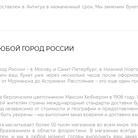
доставлен в Антигуа в назначенный срок. Мы заменим букет
ЛЮБОЙ ГОРОД РОССИИ
город России – в Москву и Санкт-Петербург, в Нижний Нов
чим ваш букет уже через несколько часов после оформ
 от Мурманска до Астрахани. Расстояние – это еще один по
на берлинским цветочником Максом Хюбнером в 1908 году. В 
ей жителям страны международные стандарты доставки бук
од независимо от стоимости и географии и предоставляем
е быть уверены – мы выполним заказ вовремя и доставим в
ra насчитывает более 50 тысяч магазинов во всем мире. Inte
бразованием в области флористики. В магазинах всегда
нтем, и мы в любой момент готовы выполнить ваш заказ