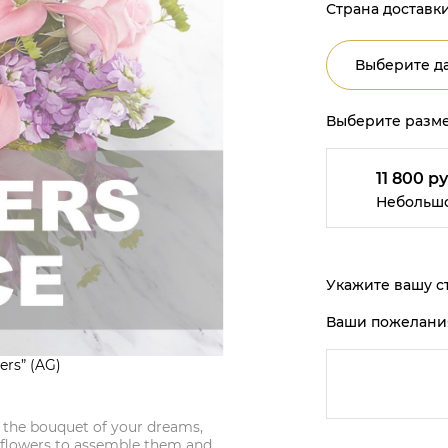
Страна доставки
Выберите да
Выберите разме
11 800 ру
Небольш
Укажите вашу ст
Ваши пожелани
ers” (AG)
gn the bouquet of your dreams,
l flowers to assemble them and