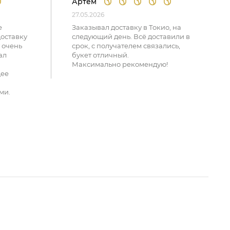
Артем
27.05.2026
е
Заказывал доставку в Токио, на
доставку
следующий день. Всё доставили в
 очень
срок, с получателем связались,
ал
букет отличный.
Максимально рекомендую!
щее
ми.