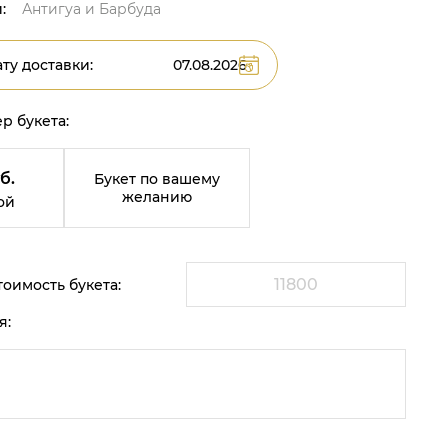
:
Антигуа и Барбуда
ту доставки:
р букета:
б.
Букет по вашему
желанию
ой
оимость букета:
я: