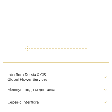
Interflora Russia & CIS
Global Flower Services
Версия для печати
Международная доставка
Контакты
Россия
Сервис Interflora
Поиск
Балтия и страны СНГ
Карта портала