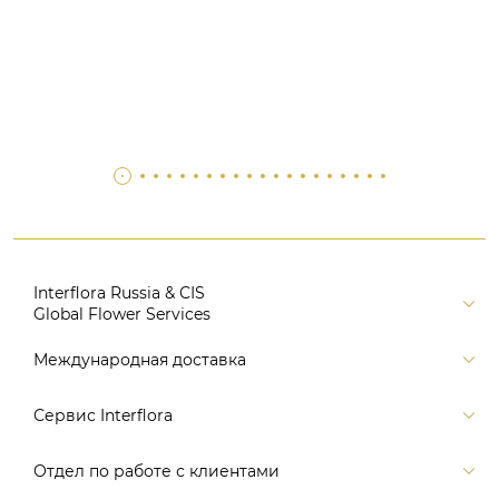
Interflora Russia & CIS
Global Flower Services
Версия для печати
Международная доставка
Контакты
Россия
Сервис Interflora
Поиск
Балтия и страны СНГ
Карта портала
Заказ и оплата
Отдел по работе с клиентами
Европа
Помощь