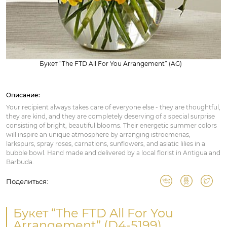
Букет “The FTD All For You Arrangement” (AG)
Описание:
Your recipient always takes care of everyone else - they are thoughtful,
they are kind, and they are completely deserving of a special surprise
consisting of bright, beautiful blooms. Their energetic summer colors
will inspire an unique atmosphere by arranging istroemerias,
larkspurs, spray roses, carnations, sunflowers, and asiatic lilies in a
bubble bowl. Hand made and delivered by a local florist in Antigua and
Barbuda.
Поделиться:
Букет “The FTD All For You
Arrangement” (D4-5199)