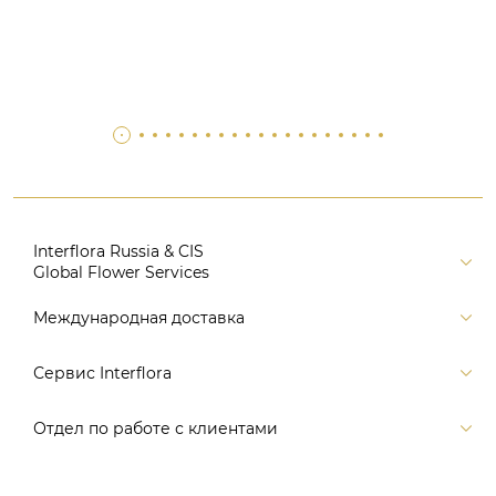
Interflora Russia & CIS
Global Flower Services
Версия для печати
Международная доставка
Контакты
Россия
Сервис Interflora
Поиск
Балтия и страны СНГ
Карта портала
Заказ и оплата
Отдел по работе с клиентами
Европа
Помощь
Доставка
Америка
Связаться с нами, заказать звонок
Цветы и подарки