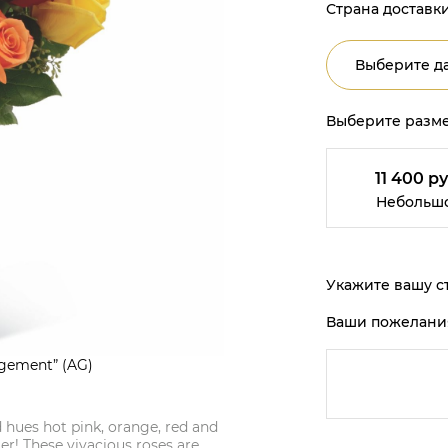
Страна доставки
Выберите да
Выберите разме
11 400 ру
Небольш
Укажите вашу ст
Ваши пожелани
ngement” (AG)
d hues hot pink, orange, red and
ter! These vivacious roses are