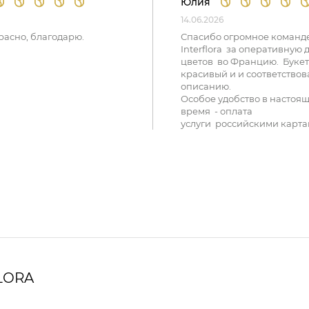
Юлия
14.06.2026
расно, благодарю.
Спасибо огромное команд
Interflora за оперативную 
цветов во Францию. Букет
красивый и и соответствов
описанию.
Особое удобство в настоя
время - оплата
услуги российскими карта
LORA