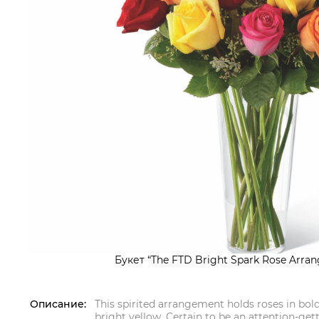
Букет “The FTD Bright Spark Rose Arra
Описание:
This spirited arrangement holds roses in bol
bright yellow. Certain to be an attention-get