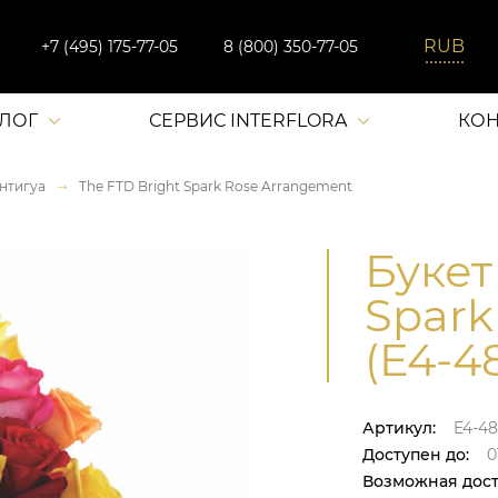
+7 (495) 175-77-05
8 (800) 350-77-05
АЛОГ
СЕРВИС INTERFLORA
КОН
нтигуа
The FTD Bright Spark Rose Arrangement
Букет
Spark
(E4-4
Артикул:
E4-4
Доступен до:
0
Возможная дост