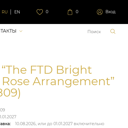
0
0
Вход
RU
EN
ТАКТЫ
 “The FTD Bright
 Rose Arrangement”
809)
809
1.01.2027
авка:
10.08.2026,
или до
01.01.2027
включительно