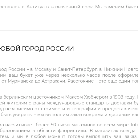
доставлен в Антигуа в назначенный срок. Мы заменим букет
ЛЮБОЙ ГОРОД РОССИИ
город России – в Москву и Санкт-Петербург, в Нижний Нов
чим ваш букет уже через несколько часов после оформ
 от Мурманска до Астрахани. Расстояние – это еще один по
на берлинским цветочником Максом Хюбнером в 1908 году. В 
ей жителям страны международные стандарты доставки бук
од независимо от стоимости и географии и предоставляем
е быть уверены – мы выполним заказ вовремя и доставим в
ra насчитывает более 50 тысяч магазинов во всем мире. Inte
бразованием в области флористики. В магазинах всегда
нтем, и мы в любой момент готовы выполнить ваш заказ