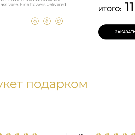
1
ass vase. Fine flowers delivered
ИТОГО:
ЗАКАЗАТ
укет подарком