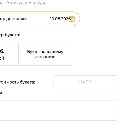
:
Антигуа и Барбуда
ту доставки:
р букета:
б.
Букет по вашему
желанию
ой
оимость букета:
я: