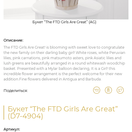
Букет “The FTD Girls Are Great” (AG)
Описание:
The FTD Girls Are Great! is blooming with sweet love to congratulate
the new family on their darling baby girl! White roses, white Peruvian
lilies, pink carnations, pink matsumoto asters, pink Asiatic lilies and
lush greens are beautifully arranged in a round whitewash woodchip
basket. Presented with a Mylar balloon declaring, It is a Girl! this
incredible flower arrangement is the perfect welcome for their new
addition.Fine flowers delivered in Antigua and Barbuda.
Поделиться:
Букет “The FTD Girls Are Great”
(D7-4904)
Артикул: