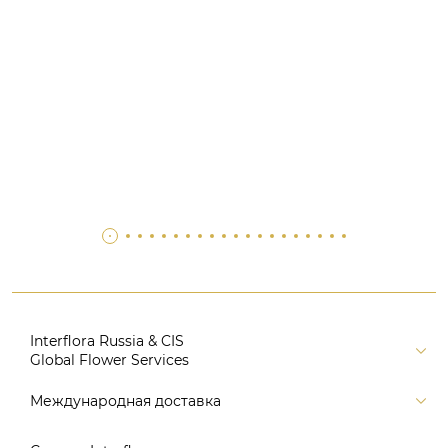
Interflora Russia & CIS
Global Flower Services
Версия для печати
Международная доставка
Контакты