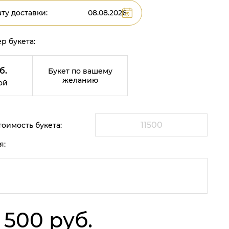
ту доставки:
р букета:
б.
Букет по вашему
желанию
ой
оимость букета:
я:
1 500 руб.