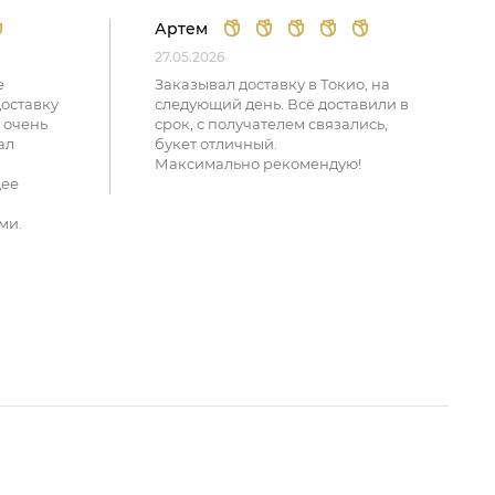
Артем
27.05.2026
е
Заказывал доставку в Токио, на
доставку
следующий день. Всё доставили в
 очень
срок, с получателем связались,
ал
букет отличный.
Максимально рекомендую!
щее
ми.