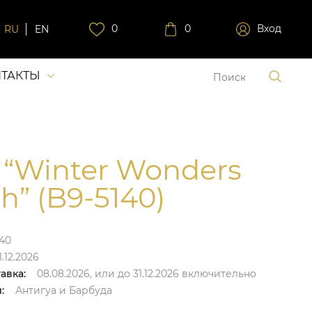
0
0
Вход
RU
EN
ТАКТЫ
 “Winter Wonders
h” (B9-5140)
40
.12.2026
авка:
08.08.2026,
или до
31.12.2026
включительно
:
Антигуа и Барбуда