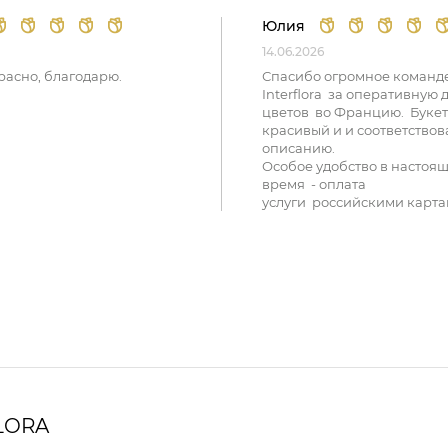
Юлия
14.06.2026
расно, благодарю.
Спасибо огромное команд
Interflora за оперативную 
цветов во Францию. Букет
красивый и и соответствов
описанию.
Особое удобство в настоя
время - оплата
услуги российскими карта
LORA