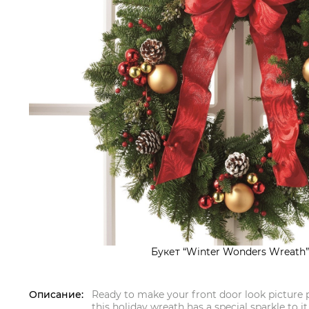
Букет “Winter Wonders Wreath”
Описание:
Ready to make your front door look picture p
this holiday wreath has a special sparkle to it