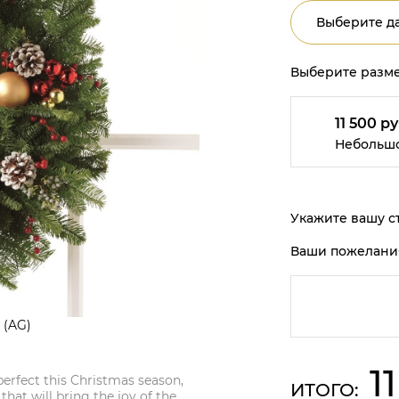
Выберите да
Выберите разме
11 500 ру
Небольш
Укажите вашу ст
Ваши пожелани
 (AG)
1
erfect this Christmas season,
ИТОГО:
 that will bring the joy of the