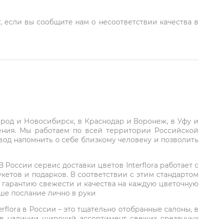
, если вы сообщите нам о несоответствии качества в
город и Новосибирск, в Краснодар и Воронеж, в Уфу и
ления. Мы работаем по всей территории Российской
вод напомнить о себе близкому человеку и позволить
России сервис доставки цветов Interflora работает с
етов и подарков. В соответствии с этим стандартом
 гарантию свежести и качества на каждую цветочную
аше послание лично в руки
rflora в России – это тщательно отобранные салоны, в
 в наличии широкий ассортимент свежих срезанных