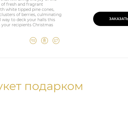
 of fresh and fragrant
th white tipped pine cones,
clusters of berries, culminating
ЗАКАЗАТ
 way to deck your halls this
in your recipients Christmas
укет подарком