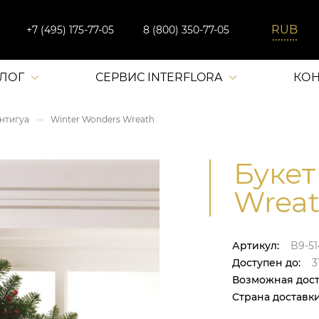
+7 (495) 175-77-05
8 (800) 350-77-05
АЛОГ
СЕРВИС INTERFLORA
КОН
нтигуа
Winter Wonders Wreath
Букет
Wreat
Артикул:
B9-51
Доступен до:
31
Возможная дост
Страна доставки