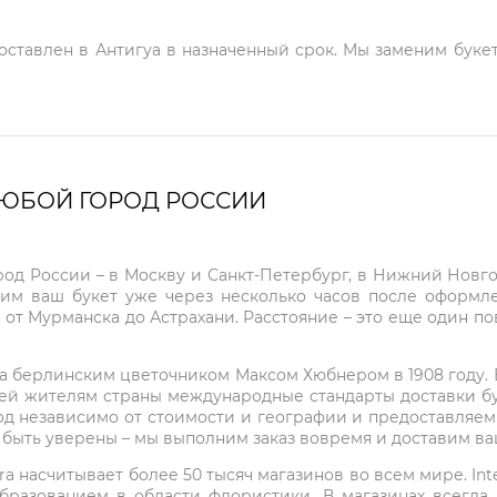
доставлен в Антигуа в назначенный срок. Мы заменим букет
ЛЮБОЙ ГОРОД РОССИИ
город России – в Москву и Санкт-Петербург, в Нижний Нов
чим ваш букет уже через несколько часов после оформ
 от Мурманска до Астрахани. Расстояние – это еще один по
на берлинским цветочником Максом Хюбнером в 1908 году. В 
ей жителям страны международные стандарты доставки бук
од независимо от стоимости и географии и предоставляем
е быть уверены – мы выполним заказ вовремя и доставим в
ra насчитывает более 50 тысяч магазинов во всем мире. Inte
бразованием в области флористики. В магазинах всегда