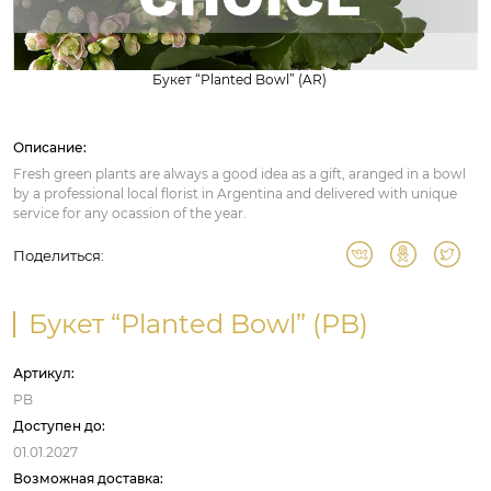
Букет “Planted Bowl” (AR)
Описание:
Fresh green plants are always a good idea as a gift, aranged in a bowl
by a professional local florist in Argentina and delivered with unique
service for any ocassion of the year.
Поделиться:
Букет “Planted Bowl” (PB)
Артикул:
PB
Доступен до:
01.01.2027
Возможная доставка: