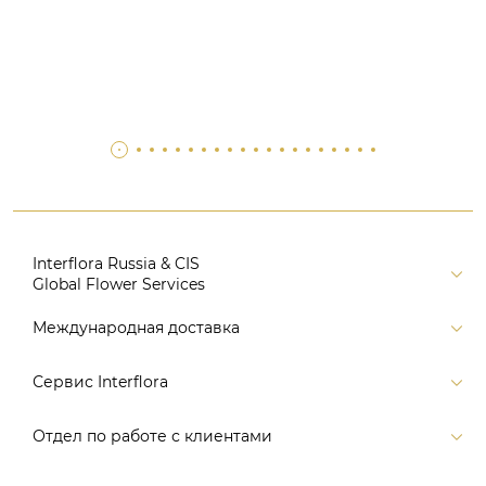
Interflora Russia & CIS
Global Flower Services
Версия для печати
Международная доставка
Контакты
Россия
Сервис Interflora
Поиск
Балтия и страны СНГ
Карта портала
Заказ и оплата
Отдел по работе с клиентами
Европа
Помощь
Доставка
Америка