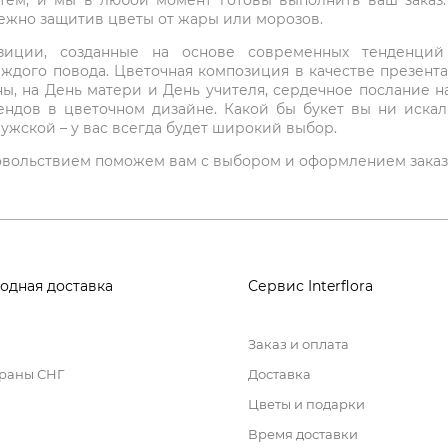
нтем, и мы в любой момент готовы выполнить ваш заказ
режно защитив цветы от жары или морозов.
мпозиции, созданные на основе современных тенденц
ждого повода. Цветочная композиция в качестве презен
ны, на День матери и День учителя, сердечное послание н
ндов в цветочном дизайне. Какой бы букет вы ни иска
ужской – у вас всегда будет широкий выбор.
 удовольствием поможем вам с выбором и оформлением заказ
одная доставка
Сервис Interflora
Заказ и оплата
траны СНГ
Доставка
Цветы и подарки
Время доставки