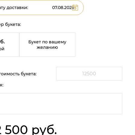
ту доставки:
р букета:
б.
Букет по вашему
желанию
ой
оимость букета:
я:
2 500 руб.