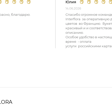
Юлия
14.06.2026
расно, благодарю.
Спасибо огромное команд
Interflora за оперативную 
цветов во Францию. Букет
красивый и и соответствов
описанию.
Особое удобство в настоя
время - оплата
услуги российскими карта
LORA