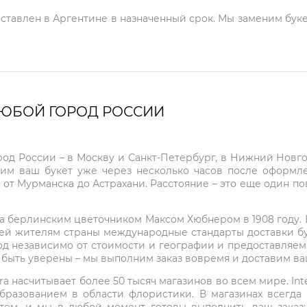
оставлен в Аргентине в назначенный срок. Мы заменим буке
ЛЮБОЙ ГОРОД РОССИИ
город России – в Москву и Санкт-Петербург, в Нижний Нов
чим ваш букет уже через несколько часов после оформ
 от Мурманска до Астрахани. Расстояние – это еще один по
на берлинским цветочником Максом Хюбнером в 1908 году. В 
ей жителям страны международные стандарты доставки бук
од независимо от стоимости и географии и предоставляем
е быть уверены – мы выполним заказ вовремя и доставим в
ra насчитывает более 50 тысяч магазинов во всем мире. Inte
бразованием в области флористики. В магазинах всегда