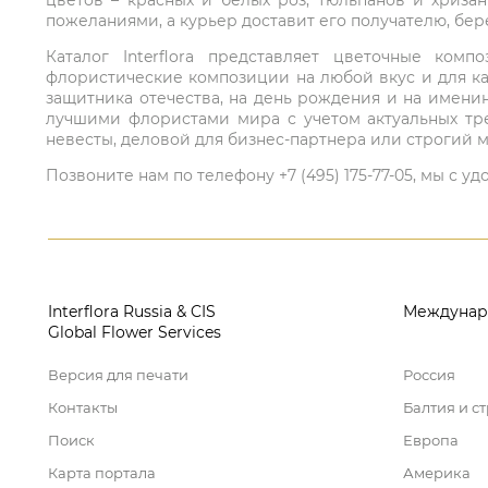
цветов – красных и белых роз, тюльпанов и хриза
пожеланиями, а курьер доставит его получателю, бе
Каталог Interflora представляет цветочные ко
флористические композиции на любой вкус и для ка
защитника отечества, на день рождения и на имени
лучшими флористами мира с учетом актуальных тре
невесты, деловой для бизнес-партнера или строгий м
Позвоните нам по телефону +7 (495) 175-77-05, мы с
Interflora Russia & CIS
Междунар
Global Flower Services
Версия для печати
Россия
Контакты
Балтия и с
Поиск
Европа
Карта портала
Америка