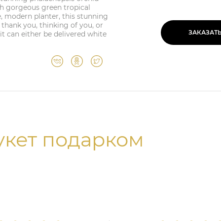
h gorgeous green tropical
e, modern planter, this stunning
thank you, thinking of you, or
ЗАКАЗАТ
 it can either be delivered white
укет подарком