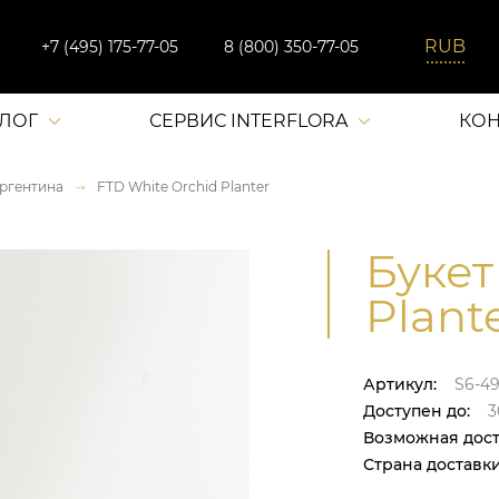
+7 (495) 175-77-05
8 (800) 350-77-05
АЛОГ
СЕРВИС INTERFLORA
КОН
ргентина
FTD White Orchid Planter
Букет
Plant
Артикул:
S6-4
Доступен до:
3
Возможная дост
Страна доставки