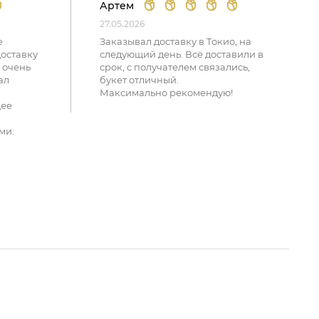
Артем
27.05.2026
е
Заказывал доставку в Токио, на
доставку
следующий день. Всё доставили в
 очень
срок, с получателем связались,
ал
букет отличный.
Максимально рекомендую!
щее
ми.