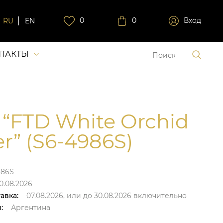
0
0
Вход
RU
EN
ТАКТЫ
 “FTD White Orchid
er” (S6-4986S)
986S
0.08.2026
авка:
07.08.2026,
или до
30.08.2026
включительно
:
Аргентина