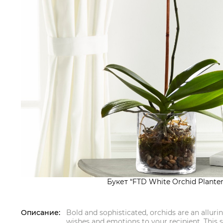
Букет “FTD White Orchid Planter
Описание:
Bold and sophisticated, orchids are an allur
wishes and emotions to your recipient. This 