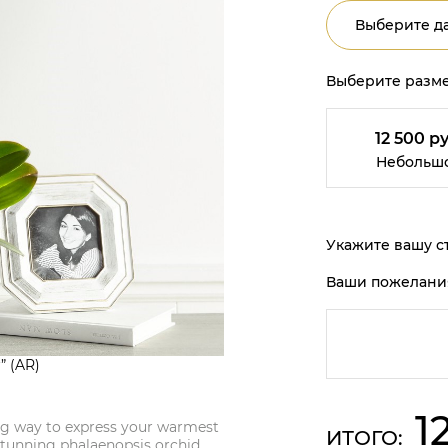
Выберите да
Выберите разме
12 500 ру
Небольш
Укажите вашу ст
Ваши пожелани
” (AR)
1
ing way to express your warmest
ИТОГО:
stunning phalaenopsis orchid