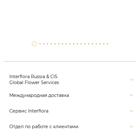
Interflora Russia & CIS
Global Flower Services
Версия для печати
Международная доставка
Контакты
Россия
Сервис Interflora
Поиск
Балтия и страны СНГ
Карта портала
Заказ и оплата
Отдел по работе с клиентами
Европа
Помощь
Доставка
Америка