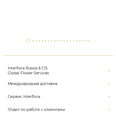
Interflora Russia & CIS
Global Flower Services
Версия для печати
Международная доставка
Контакты
Россия
Сервис Interflora
Поиск
Балтия и страны СНГ
Карта портала
Заказ и оплата
Отдел по работе с клиентами
Европа
Помощь