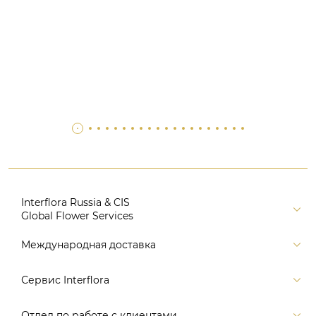
Interflora Russia & CIS
Global Flower Services
Версия для печати
Международная доставка
Контакты
Россия
Сервис Interflora
Поиск
Балтия и страны СНГ
Карта портала
Заказ и оплата
Отдел по работе с клиентами