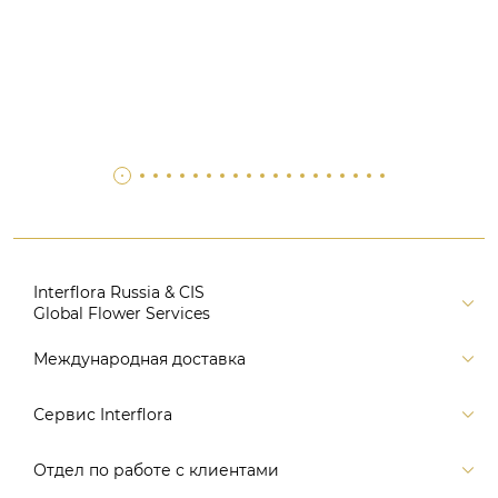
Interflora Russia & CIS
Global Flower Services
Версия для печати
Международная доставка
Контакты
Россия
Сервис Interflora
Поиск
Балтия и страны СНГ
Карта портала
Заказ и оплата
Отдел по работе с клиентами
Европа
Помощь