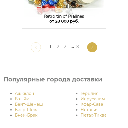
Retro tin of Pralines
от
28 000 руб.
1
2
3
....
8
Популярные города доставки
Ашкелон
Герцлия
Бат-Ям
Иерусалим
Бейт-Шемеш
Кфар-Сава
Беэр-Шева
Нетания
Бней-Брак
Петах-Тиква