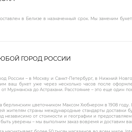
доставлен в Белизе в назначенный срок. Мы заменим букет
ЛЮБОЙ ГОРОД РОССИИ
город России – в Москву и Санкт-Петербург, в Нижний Нов
чим ваш букет уже через несколько часов после оформ
 от Мурманска до Астрахани. Расстояние – это еще один по
на берлинским цветочником Максом Хюбнером в 1908 году. В 
ей жителям страны международные стандарты доставки бук
од независимо от стоимости и географии и предоставляем
е быть уверены – мы выполним заказ вовремя и доставим в
ra насчитывает более 50 тысяч магазинов во всем мире. Inte