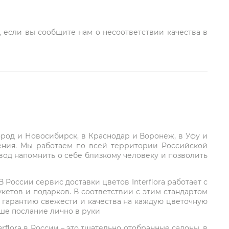
, если вы сообщите нам о несоответствии качества в
город и Новосибирск, в Краснодар и Воронеж, в Уфу и
ления. Мы работаем по всей территории Российской
вод напомнить о себе близкому человеку и позволить
России сервис доставки цветов Interflora работает с
етов и подарков. В соответствии с этим стандартом
 гарантию свежести и качества на каждую цветочную
аше послание лично в руки
rflora в России – это тщательно отобранные салоны, в