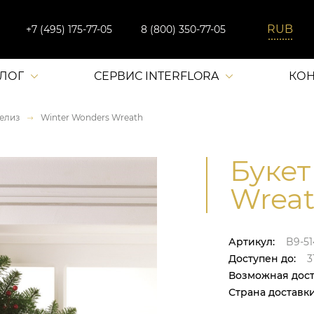
+7 (495) 175-77-05
8 (800) 350-77-05
АЛОГ
СЕРВИС INTERFLORA
КОН
елиз
Winter Wonders Wreath
Букет
Wreat
Артикул:
B9-51
Доступен до:
31
Возможная дост
Страна доставки