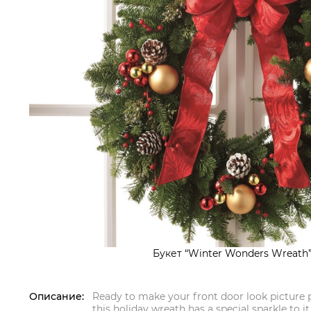
Букет “Winter Wonders Wreath”
Описание:
Ready to make your front door look picture p
this holiday wreath has a special sparkle to it