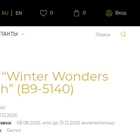
0
0
Вход
RU
EN
ТАКТЫ
 “Winter Wonders
h” (B9-5140)
40
.12.2026
авка:
08.08.2026,
или до
31.12.2026
включительно
:
Белиз