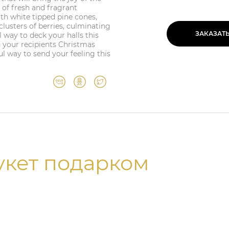
 of fresh and fragrant
th white tipped pine cones,
clusters of berries, culminating
ЗАКАЗАТ
 way to deck your halls this
in your recipients Christmas
l way to send your feeling this
укет подарком