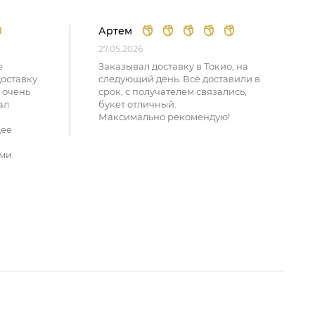
Артем
27.05.2026
е
Заказывал доставку в Токио, на
доставку
следующий день. Всё доставили в
 очень
срок, с получателем связались,
ал
букет отличный.
Максимально рекомендую!
щее
ми.