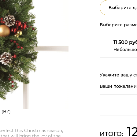
Выберите да
Выберите разме
11 500 ру
Небольшо
Укажите вашу ст
Ваши пожелани
 (BZ)
1
erfect this Christmas season,
ИТОГО:
 that will bring the joy of the