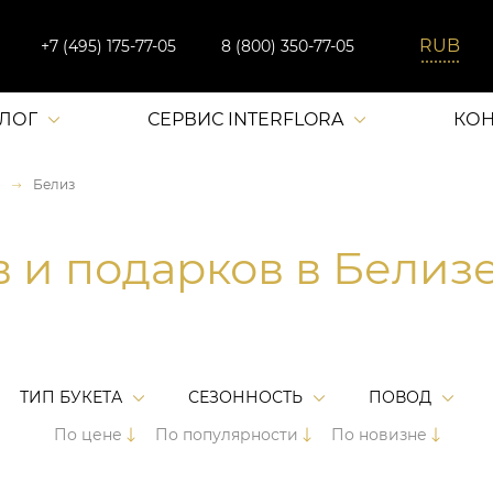
+7 (495) 175-77-05
8 (800) 350-77-05
АЛОГ
СЕРВИС INTERFLORA
КОН
Белиз
в и подарков в Белиз
ТИП БУКЕТА
СЕЗОННОСТЬ
ПОВОД
По цене
По популярности
По новизне