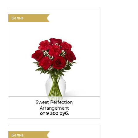
Белиз
Б
Sweet Perfection
Arrangement
от
9 300 руб.
Белиз
Б