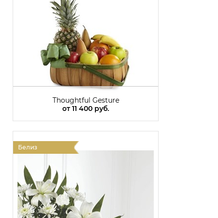
Thoughtful Gesture
от
11 400 руб.
Белиз
Б