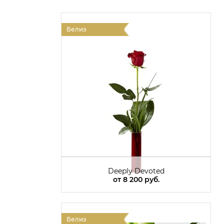
Белиз
Deeply Devoted
от
8 200 руб.
Белиз