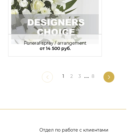
Funeral spray / arrangement
от
14 500 руб.
1
2
3
....
8
Отдел по работе с клиентами