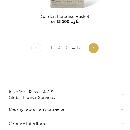
Garden Paradise Basket
от
13 500 руб.
1
2
3
....
13
Interflora Russia & CIS
Global Flower Services
Версия для печати
Международная доставка
Контакты
Россия
Сервис Interflora
Поиск