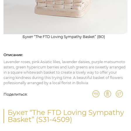
Букет “The FTD Loving Sympathy Basket” (BO)
Описание:
Lavender roses, pink Asiatic lilies, lavender daisies, purple matsumoto
asters, green hypericum berries and lush greens are sweetly arranged
in a square whitewash basket to create a lovely way to offer your
caring kindness during this trying time. A beautiful basket of flowers
pofessionally arranged by a local florist in Bolivia.
Поделиться:
Букет “The FTD Loving Sympathy
Basket” (S31-4509)