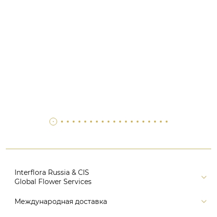
Interflora Russia & CIS
Global Flower Services
Версия для печати
Международная доставка
Контакты