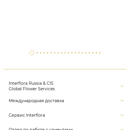
Interflora Russia & CIS
Global Flower Services
Версия для печати
Международная доставка
Контакты
Россия
Сервис Interflora
Поиск
Балтия и страны СНГ
Карта портала
Заказ и оплата
Отдел по работе с клиентами