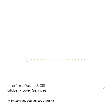
Interflora Russia & CIS
Global Flower Services
Версия для печати
Международная доставка
Контакты