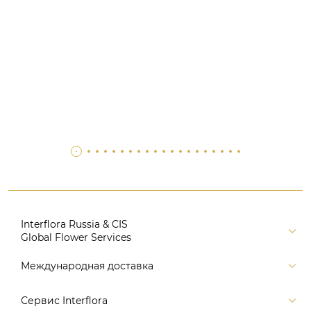
Interflora Russia & CIS
Global Flower Services
Версия для печати
Международная доставка
Контакты
Россия
Сервис Interflora
Поиск