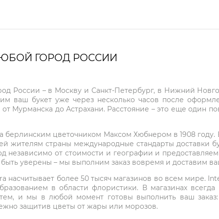
ЛЮБОЙ ГОРОД РОССИИ
город России – в Москву и Санкт-Петербург, в Нижний Нов
чим ваш букет уже через несколько часов после оформ
 от Мурманска до Астрахани. Расстояние – это еще один по
на берлинским цветочником Максом Хюбнером в 1908 году. В 
ей жителям страны международные стандарты доставки бук
од независимо от стоимости и географии и предоставляем
е быть уверены – мы выполним заказ вовремя и доставим в
ra насчитывает более 50 тысяч магазинов во всем мире. Inte
бразованием в области флористики. В магазинах всегда
нтем, и мы в любой момент готовы выполнить ваш заказ
режно защитив цветы от жары или морозов.