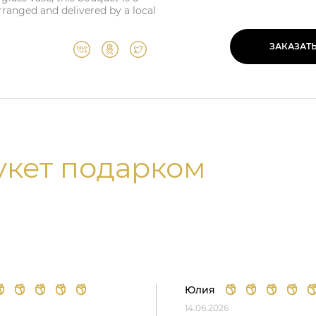
arranged and delivered by a local
ЗАКАЗАТ
укет подарком
Юлия
14.06.2026