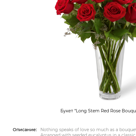
Букет “Long Stem Red Rose Bouqu
Описание:
Nothing speaks of love so much as a bouquet 
Arranged with seeded eucalyptus in a classic 