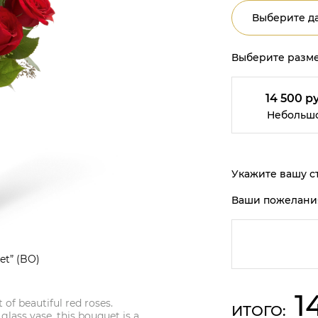
Выберите да
Выберите разме
14 500 ру
Небольш
Укажите вашу ст
Ваши пожелани
et” (BO)
1
of beautiful red roses.
ИТОГО:
glass vase, this bouquet is a