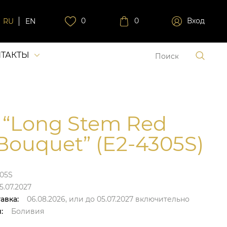
0
0
Вход
RU
EN
ТАКТЫ
 “Long Stem Red
Bouquet” (E2-4305S)
305S
5.07.2027
авка:
06.08.2026,
или до
05.07.2027
включительно
:
Боливия