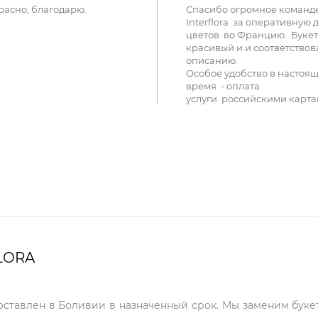
расно, благодарю.
Спасибо огромное команд
Interflora за оперативную 
цветов во Францию. Букет
красивый и и соответствов
описанию.
Особое удобство в настоя
время - оплата
услуги российскими карта
LORA
доставлен в Боливии в назначенный срок. Мы заменим букет