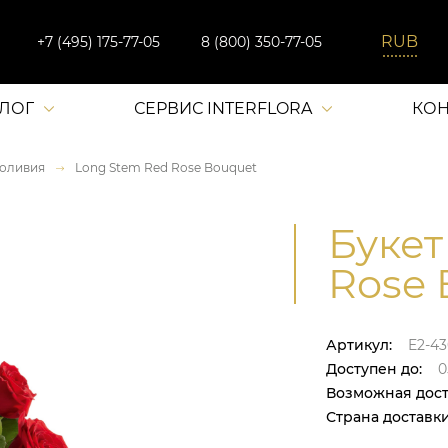
+7 (495) 175-77-05
8 (800) 350-77-05
АЛОГ
СЕРВИС INTERFLORA
КОН
оливия
Long Stem Red Rose Bouquet
Букет
Rose 
Артикул:
E2-4
Доступен до:
0
Возможная дост
Страна доставки