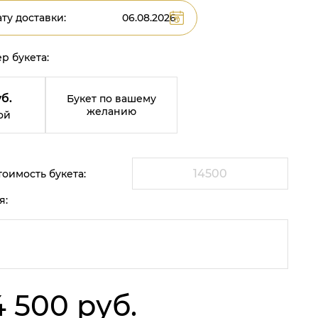
ту доставки:
р букета:
б.
Букет по вашему
желанию
ой
оимость букета:
я:
4 500 руб.