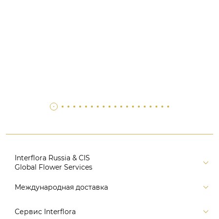
Interflora Russia & CIS
Global Flower Services
Версия для печати
Международная доставка
Контакты
Россия
Сервис Interflora
Поиск