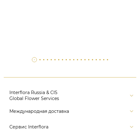
Interflora Russia & CIS
Global Flower Services
Версия для печати
Международная доставка
Контакты
Россия
Сервис Interflora
Поиск
Балтия и страны СНГ
Карта портала