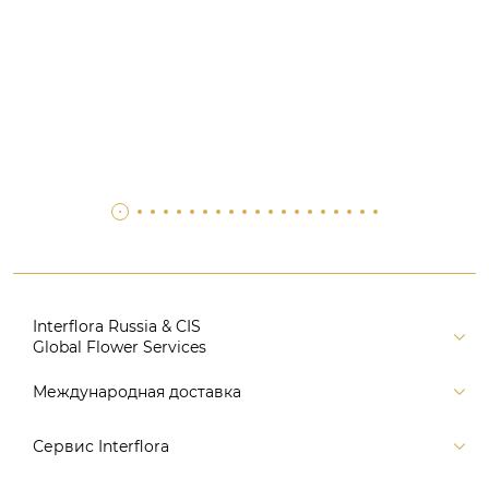
Interflora Russia & CIS
Global Flower Services
Версия для печати
Международная доставка
Контакты
Россия
Сервис Interflora
Поиск
Балтия и страны СНГ
Карта портала