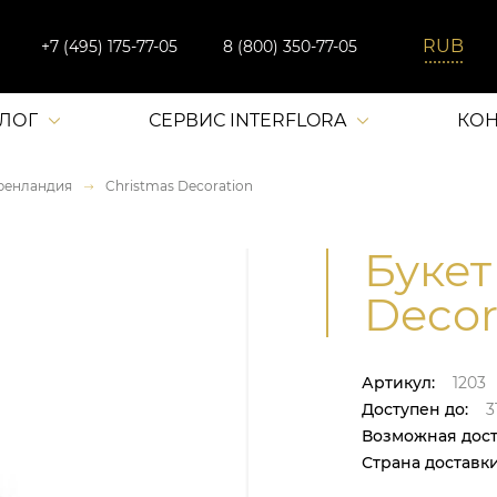
+7 (495) 175-77-05
8 (800) 350-77-05
АЛОГ
СЕРВИС INTERFLORA
КОН
ренландия
Christmas Decoration
Букет
Decor
Артикул:
1203
Доступен до:
31
Возможная дост
Страна доставки