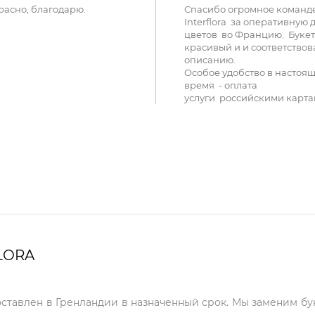
расно, благодарю.
Спасибо огромное команд
Interflora за оперативную 
цветов во Францию. Букет
красивый и и соответствов
описанию.
Особое удобство в настоя
время - оплата
услуги российскими карта
LORA
оставлен в Гренландии в назначенный срок. Мы заменим бу