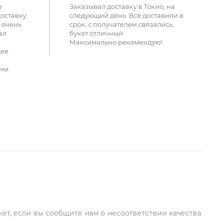
е
Заказывал доставку в Токио, на
доставку
следующий день. Всё доставили в
 очень
срок, с получателем связались,
ал
букет отличный.
Максимально рекомендую!
щее
ми.
кет, если вы сообщите нам о несоответствии качества