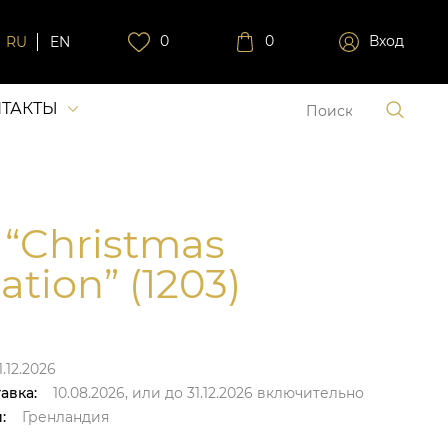
0
0
Вход
RU
EN
ТАКТЫ
 “Christmas
ation” (1203)
.12.2026
авка:
10.08.2026,
или до
31.12.2026
включительно
:
Гренландия