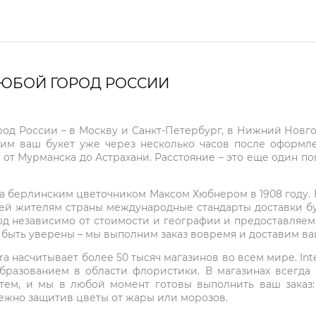
ЛЮБОЙ ГОРОД РОССИИ
город России – в Москву и Санкт-Петербург, в Нижний Нов
чим ваш букет уже через несколько часов после оформ
 от Мурманска до Астрахани. Расстояние – это еще один по
на берлинским цветочником Максом Хюбнером в 1908 году. В 
ей жителям страны международные стандарты доставки бук
од независимо от стоимости и географии и предоставляем
е быть уверены – мы выполним заказ вовремя и доставим в
ra насчитывает более 50 тысяч магазинов во всем мире. Inte
бразованием в области флористики. В магазинах всегда
нтем, и мы в любой момент готовы выполнить ваш заказ
режно защитив цветы от жары или морозов.