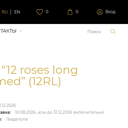
0
0
Вход
RU
EN
ТАКТЫ
“12 roses long
ed” (12RL)
.12.2026
авка:
10.08.2026,
или до
31.12.2026
включительно
:
Гваделупа