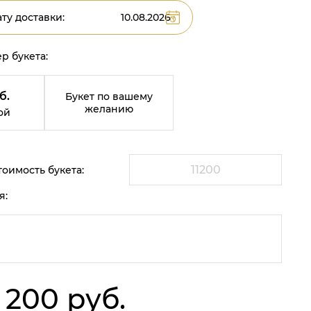
ту доставки:
р букета:
б.
Букет по вашему
желанию
ой
оимость букета:
я:
1 200 руб.