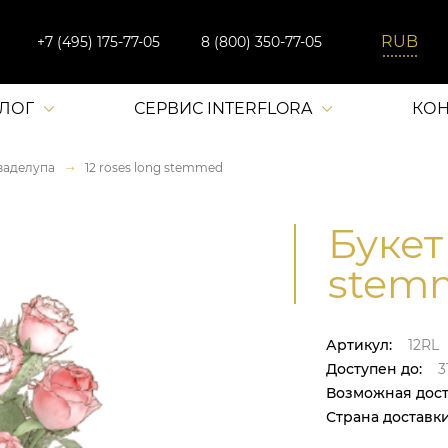
+7 (495) 175-77-05
8 (800) 350-77-05
АЛОГ
СЕРВИС INTERFLORA
КОН
ваделупа
12 roses long stemmed
Букет 
stemm
Артикул:
12RL
Доступен до:
31
Возможная дост
Страна доставки