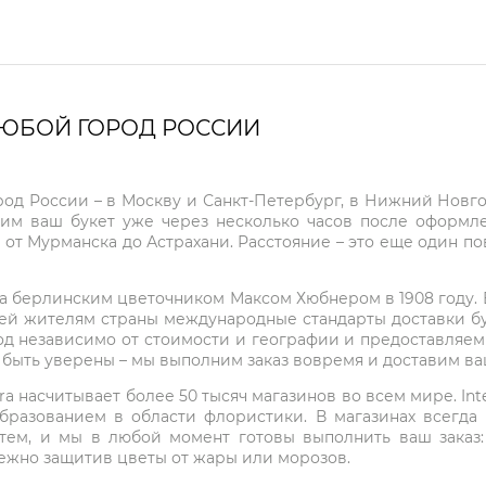
ЛЮБОЙ ГОРОД РОССИИ
город России – в Москву и Санкт-Петербург, в Нижний Нов
чим ваш букет уже через несколько часов после оформ
 от Мурманска до Астрахани. Расстояние – это еще один по
на берлинским цветочником Максом Хюбнером в 1908 году. В 
ей жителям страны международные стандарты доставки бук
од независимо от стоимости и географии и предоставляем
е быть уверены – мы выполним заказ вовремя и доставим в
ra насчитывает более 50 тысяч магазинов во всем мире. Inte
бразованием в области флористики. В магазинах всегда
нтем, и мы в любой момент готовы выполнить ваш заказ
режно защитив цветы от жары или морозов.