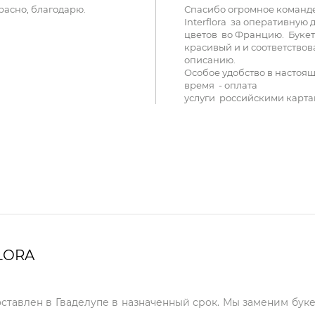
расно, благодарю.
Спасибо огромное команд
Interflora за оперативную 
цветов во Францию. Букет
красивый и и соответствов
описанию.
Особое удобство в настоя
время - оплата
услуги российскими карта
LORA
оставлен в Гваделупе в назначенный срок. Мы заменим буке